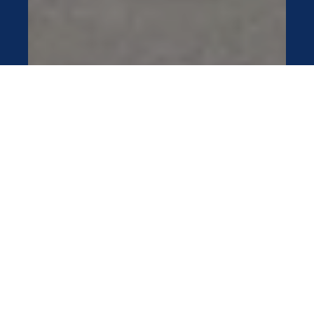
10550
+
Prefabricados